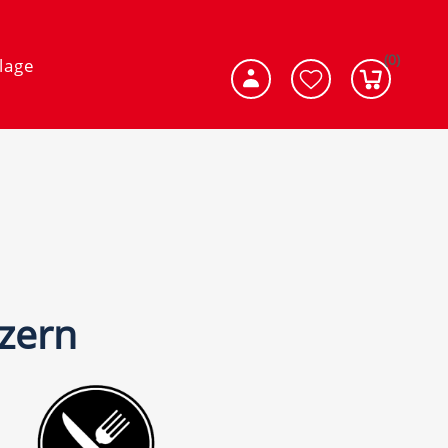
(0)
lage
uzern