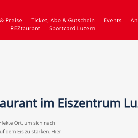
& Preise
Ticket, Abo & Gutschein
Events
An
REZtaurant
Sportcard Luzern
taurant im Eiszentrum L
fekte Ort, um sich nach
f dem Eis zu stärken. Hier