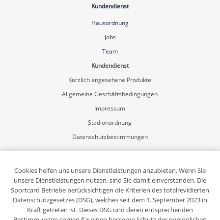
Kundendienst
Hausordnung
Jobs
Team
Kundendienst
Kürzlich angesehene Produkte
Allgemeine Geschäftsbedingungen
Impressum
Stadionordnung
Datenschutzbestimmungen
Mein Konto
Registrierung
Cookies helfen uns unsere Dienstleistungen anzubieten. Wenn Sie
unsere Dienstleistungen nutzen, sind Sie damit einverstanden. Die
Anmelden
Sportcard Betriebe berücksichtigen die Kriterien des totalrevidierten
Sportcard-Newsletter abonnieren
Datenschutzgesetzes (DSG), welches seit dem 1. September 2023 in
Kraft getreten ist. Dieses DSG und deren entsprechenden
Bestimmungen sorgen für einen besseren Schutz der persönlichen